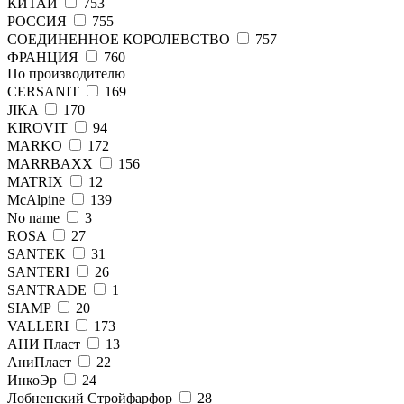
КИТАЙ
753
РОССИЯ
755
СОЕДИНЕННОЕ КОРОЛЕВСТВО
757
ФРАНЦИЯ
760
По производителю
CERSANIT
169
JIKA
170
KIROVIT
94
MARKO
172
MARRBAXX
156
MATRIX
12
McAlpine
139
No name
3
ROSA
27
SANTEK
31
SANTERI
26
SANTRADE
1
SIAMP
20
VALLERI
173
АНИ Пласт
13
АниПласт
22
ИнкоЭр
24
Лобненский Стройфарфор
28