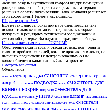
Желание создать акустический комфорт внутри помещений
рождает повышенный спрос на современные материалы и
решения в области звукоизоляции.Наша компания расширяет
свой ассортимент! Теперь у нас появилс..
Шаровые краны SAS
Еще не так давно запорная арматура была представлена
исключительно вентилями или задвижками, которые
нуждались в регулярном техническом обслуживании и
ежегодной проверке. Эксплуатация традиционной тру..
Насосы и насосная техника UNIPUMP
Обеспечение подачи воды и отвода сточных вод – одна из
главных проблем тех людей, которые проживают в домах, не
имеющих подключения к централизованным сетям
водоснабжения и канализации. Самым простым ..
Смотреть все статьи
Облако тегов
санфаянс
ершик
прокладка
горшок
гофра
кран
манжета
подводка
смеситель для
для ребенка
мойка
шкаф
ванной
смеситель для
коврик
пнд
ванна
кухни
унитаз
шланг
сиденье
инсталляция
люк
умывальник
смесители
насос
трап
поддон
полка
смесители матрикс
арматура
шторка
самара
смесители эконом
экран
счетчик