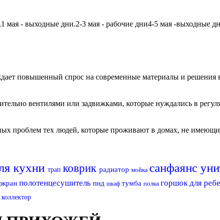
мая - выходные дни.2-3 мая - рабочие дни4-5 мая -выходные дни6
дает повышенный спрос на современные материалы и решения в
чительно вентилями или задвижками, которые нуждались в регу
авных проблем тех людей, которые проживают в домах, не имеющ
для кухни
санфаянс
уни
коврик
радиатор
трап
мойка
полотенцесушитель
горшок для реб
экран
пнд
тумба
полка
шкаф
с
коллектор