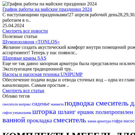
График работы на майские праздники 2024
С наступающими праздниками!27 апреля рабочий день28,29,30,1 
работаем в о..
25.04.2024
Смотреть все новости
Полезные статьи
Шумоизоляция «TONLOS»
Желание создать акустический комфорт внутри помещений рож
ассортимент! Теперь у нас появилс..
Шаровые краны SAS
Еще не так давно запорная арматура была представлена исклю
Эксплуатация традиционной тру..
Насосы и насосная техника UNIPUMP
Обеспечение подачи воды и отвода сточных вод – одна из гл
канализации. Самым простым ..
Смотреть все статьи
Облако тегов
подводка
смеситель 
сиденье
смесители матрикс
манжета
шторка
шланг
ершик
полипропилен
сифон
умывальник
ванной
смеситель
прокладка
насо
гофра
ванна
арматура