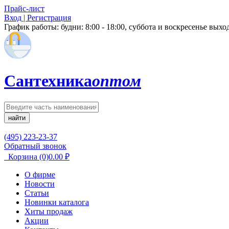
Прайс-лист
Вход | Регистрация
График работы:
будни: 8:00 - 18:00, суббота и воскресенье вых
Сантехника
оптом
найти
(495) 223-23-37
Обратный звонок
Корзина
(0)
0.00
₽
О фирме
Новости
Статьи
Новинки каталога
Хиты продаж
Акции