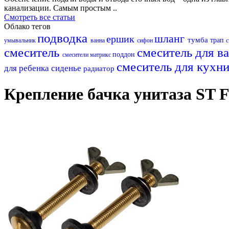
канализации. Самым простым ..
Смотреть все статьи
Облако тегов
подводка
шланг
ершик
тумба
трап
умывальник
ванна
сифон
с
смеситель
смеситель для в
поддон
смесители матрикс
смеситель для кухн
для ребенка
сиденье
радиатор
Крепление бачка унитаза ST 