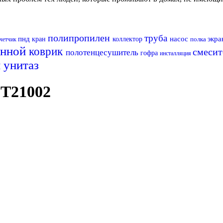
полипропилен
труба
пнд
насос
экр
кран
коллектор
полка
четчик
анной
коврик
смесит
полотенцесушитель
гофра
инсталляция
и
унитаз
FT21002