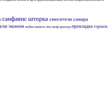
санфаянс
шторка
смесители самара
ан
ели эконом
прокладка
горшок
мойка
манжета
люк
шкаф
арматура