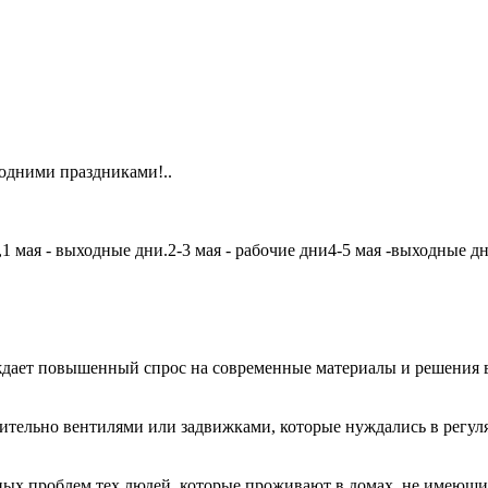
одними праздниками!..
мая - выходные дни.2-3 мая - рабочие дни4-5 мая -выходные дни6
дает повышенный спрос на современные материалы и решения в
чительно вентилями или задвижками, которые нуждались в регу
авных проблем тех людей, которые проживают в домах, не имеющ