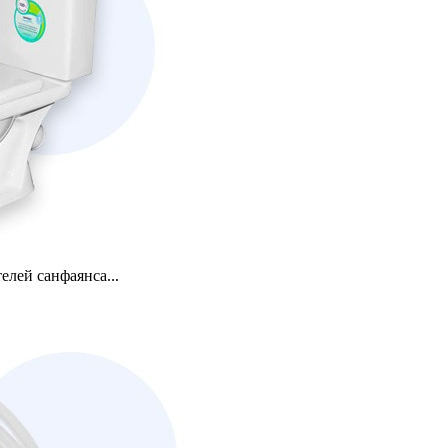
лей санфаянса...