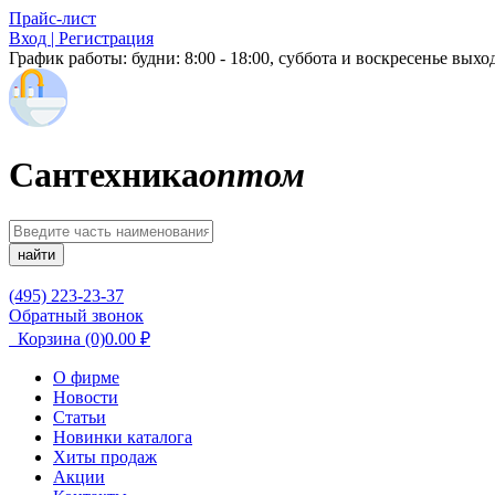
Прайс-лист
Вход | Регистрация
График работы:
будни: 8:00 - 18:00, суббота и воскресенье вых
Сантехника
оптом
найти
(495) 223-23-37
Обратный звонок
Корзина
(0)
0.00
₽
О фирме
Новости
Статьи
Новинки каталога
Хиты продаж
Акции