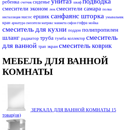
унитаз
подводка
ребенка
сиденье
счетчик
шкаф
смесители эконом
смесители самара
полка
люк
санфаянс
шторка
ершик
насос
инсталляция
умывальник
кран
гофра
мойка
арматура
смесители матрикс
манжета
сифон
смеситель для кухни
полипропилен
поддон
смеситель
шланг
труба
радиатор
тумба
коллектор
для ванной
смеситель
коврик
экран
трап
МЕБЕЛЬ ДЛЯ ВАННОЙ
КОМНАТЫ
ЗЕРКАЛА ДЛЯ ВАННОЙ КОМНАТЫ
15
товар(ов)