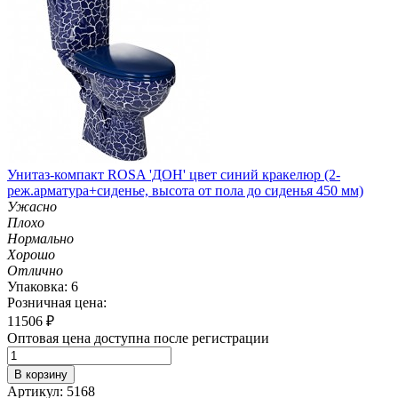
Унитаз-компакт ROSA 'ДОН' цвет синий кракелюр (2-
реж.арматура+сиденье, высота от пола до сиденья 450 мм)
Ужасно
Плохо
Нормально
Хорошо
Отлично
Упаковка: 6
Розничная цена:
11506
₽
Оптовая цена доступна после регистрации
В корзину
Артикул: 5168