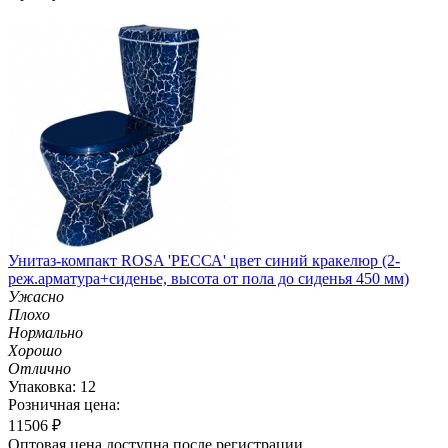
Унитаз-компакт ROSA 'РЕССА' цвет синий кракелюр (2-
реж.арматура+сиденье, высота от пола до сиденья 450 мм)
Ужасно
Плохо
Нормально
Хорошо
Отлично
Упаковка: 12
Розничная цена:
11506
₽
Оптовая цена доступна после регистрации