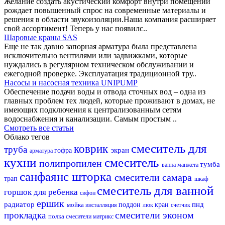
Желание создать акустический комфорт внутри помещений
рождает повышенный спрос на современные материалы и
решения в области звукоизоляции.Наша компания расширяет
свой ассортимент! Теперь у нас появилс..
Шаровые краны SAS
Еще не так давно запорная арматура была представлена
исключительно вентилями или задвижками, которые
нуждались в регулярном техническом обслуживании и
ежегодной проверке. Эксплуатация традиционной тру..
Насосы и насосная техника UNIPUMP
Обеспечение подачи воды и отвода сточных вод – одна из
главных проблем тех людей, которые проживают в домах, не
имеющих подключения к централизованным сетям
водоснабжения и канализации. Самым простым ..
Смотреть все статьи
Облако тегов
смеситель для
коврик
труба
экран
гофра
арматура
кухни
смеситель
полипропилен
тумба
ванна
манжета
санфаянс
шторка
смесители самара
трап
шкаф
смеситель для ванной
горшок для ребенка
сифон
ершик
радиатор
пнд
мойка
поддон
кран
инсталляция
люк
счетчик
смесители эконом
прокладка
полка
смесители матрикс