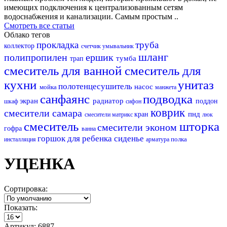
имеющих подключения к централизованным сетям
водоснабжения и канализации. Самым простым ..
Смотреть все статьи
Облако тегов
прокладка
труба
коллектор
счетчик
умывальник
шланг
полипропилен
ершик
тумба
трап
смеситель для ванной
смеситель для
кухни
унитаз
полотенцесушитель
насос
мойка
манжета
санфаянс
подводка
экран
радиатор
поддон
шкаф
сифон
коврик
смесители самара
пнд
кран
смесители матрикс
люк
смеситель
шторка
смесители эконом
гофра
ванна
горшок для ребенка
сиденье
полка
инсталляция
арматура
УЦЕНКА
Сортировка:
Показать:
Артикул: 6887