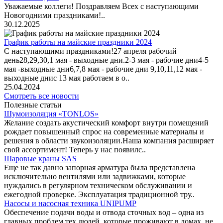
Уважаемые коллеги! Поздравляем Всех с наступающими
Новогодними праздниками!..
30.12.2025
График работы на майские праздники 2024
С наступающими праздниками!27 апреля рабочий
день28,29,30,1 мая - выходные дни.2-3 мая - рабочие дни4-5
мая -выходные дни6,7,8 мая - рабочие дни 9,10,11,12 мая -
выходные днис 13 мая работаем в о..
25.04.2024
Смотреть все новости
Полезные статьи
Шумоизоляция «TONLOS»
Желание создать акустический комфорт внутри помещений
рождает повышенный спрос на современные материалы и
решения в области звукоизоляции.Наша компания расширяет
свой ассортимент! Теперь у нас появилс..
Шаровые краны SAS
Еще не так давно запорная арматура была представлена
исключительно вентилями или задвижками, которые
нуждались в регулярном техническом обслуживании и
ежегодной проверке. Эксплуатация традиционной тру..
Насосы и насосная техника UNIPUMP
Обеспечение подачи воды и отвода сточных вод – одна из
главных проблем тех людей, которые проживают в домах, не