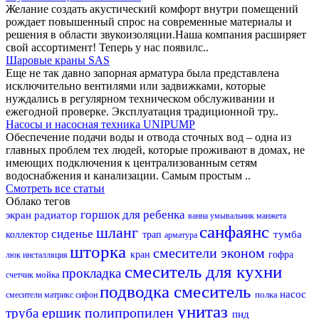
Желание создать акустический комфорт внутри помещений
рождает повышенный спрос на современные материалы и
решения в области звукоизоляции.Наша компания расширяет
свой ассортимент! Теперь у нас появилс..
Шаровые краны SAS
Еще не так давно запорная арматура была представлена
исключительно вентилями или задвижками, которые
нуждались в регулярном техническом обслуживании и
ежегодной проверке. Эксплуатация традиционной тру..
Насосы и насосная техника UNIPUMP
Обеспечение подачи воды и отвода сточных вод – одна из
главных проблем тех людей, которые проживают в домах, не
имеющих подключения к централизованным сетям
водоснабжения и канализации. Самым простым ..
Смотреть все статьи
Облако тегов
горшок для ребенка
экран
радиатор
ванна
умывальник
манжета
санфаянс
шланг
сиденье
тумба
коллектор
трап
арматура
шторка
смесители эконом
кран
гофра
люк
инсталляция
смеситель для кухни
прокладка
мойка
счетчик
подводка
смеситель
насос
полка
смесители матрикс
сифон
унитаз
ершик
полипропилен
труба
пнд