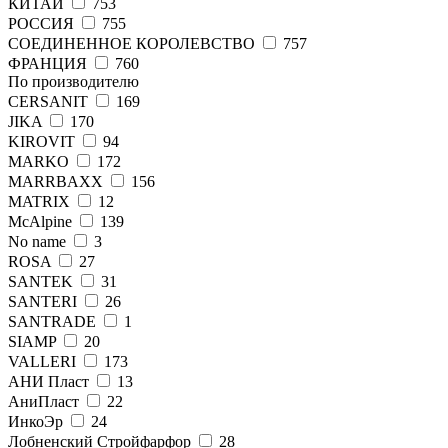
КИТАЙ
753
РОССИЯ
755
СОЕДИНЕННОЕ КОРОЛЕВСТВО
757
ФРАНЦИЯ
760
По производителю
CERSANIT
169
JIKA
170
KIROVIT
94
MARKO
172
MARRBAXX
156
MATRIX
12
McAlpine
139
No name
3
ROSA
27
SANTEK
31
SANTERI
26
SANTRADE
1
SIAMP
20
VALLERI
173
АНИ Пласт
13
АниПласт
22
ИнкоЭр
24
Лобненский Стройфарфор
28