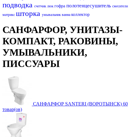
подводка
полотенцесушитель
гофра
счетчик
люк
смесители
шторка
коллектор
матрикс
умывальник
ванна
САНФАРФОР, УНИТАЗЫ-
КОМПАКТ, РАКОВИНЫ,
УМЫВАЛЬНИКИ,
ПИССУАРЫ
САНФАРФОР SANTERI (ВОРОТЫНСК)
60
товар(ов)