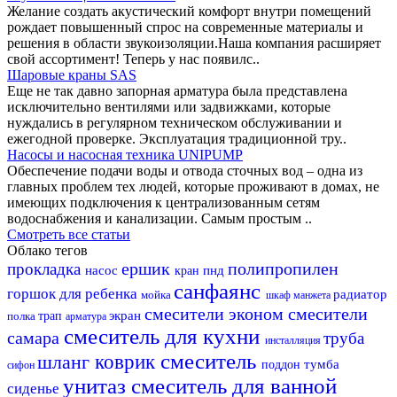
Желание создать акустический комфорт внутри помещений
рождает повышенный спрос на современные материалы и
решения в области звукоизоляции.Наша компания расширяет
свой ассортимент! Теперь у нас появилс..
Шаровые краны SAS
Еще не так давно запорная арматура была представлена
исключительно вентилями или задвижками, которые
нуждались в регулярном техническом обслуживании и
ежегодной проверке. Эксплуатация традиционной тру..
Насосы и насосная техника UNIPUMP
Обеспечение подачи воды и отвода сточных вод – одна из
главных проблем тех людей, которые проживают в домах, не
имеющих подключения к централизованным сетям
водоснабжения и канализации. Самым простым ..
Смотреть все статьи
Облако тегов
ершик
полипропилен
прокладка
насос
пнд
кран
санфаянс
горшок для ребенка
радиатор
мойка
шкаф
манжета
смесители эконом
смесители
экран
полка
трап
арматура
смеситель для кухни
самара
труба
инсталляция
смеситель
шланг
коврик
тумба
поддон
сифон
унитаз
смеситель для ванной
сиденье