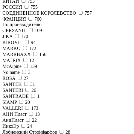
КИТАЙ
753
РОССИЯ
755
СОЕДИНЕННОЕ КОРОЛЕВСТВО
757
ФРАНЦИЯ
760
По производителю
CERSANIT
169
JIKA
170
KIROVIT
94
MARKO
172
MARRBAXX
156
MATRIX
12
McAlpine
139
No name
3
ROSA
27
SANTEK
31
SANTERI
26
SANTRADE
1
SIAMP
20
VALLERI
173
АНИ Пласт
13
АниПласт
22
ИнкоЭр
24
Лобненский Стройфарфор
28