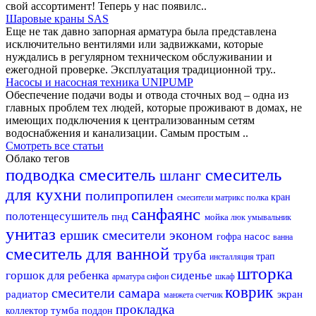
свой ассортимент! Теперь у нас появилс..
Шаровые краны SAS
Еще не так давно запорная арматура была представлена
исключительно вентилями или задвижками, которые
нуждались в регулярном техническом обслуживании и
ежегодной проверке. Эксплуатация традиционной тру..
Насосы и насосная техника UNIPUMP
Обеспечение подачи воды и отвода сточных вод – одна из
главных проблем тех людей, которые проживают в домах, не
имеющих подключения к централизованным сетям
водоснабжения и канализации. Самым простым ..
Смотреть все статьи
Облако тегов
подводка
смеситель
смеситель
шланг
для кухни
полипропилен
полка
кран
смесители матрикс
санфаянс
полотенцесушитель
пнд
мойка
люк
умывальник
унитаз
ершик
смесители эконом
насос
гофра
ванна
смеситель для ванной
труба
трап
инсталляция
шторка
горшок для ребенка
сиденье
арматура
сифон
шкаф
коврик
смесители самара
радиатор
экран
манжета
счетчик
прокладка
тумба
коллектор
поддон