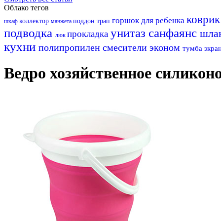
Облако тегов
коври
горшок для ребенка
коллектор
поддон
трап
шкаф
манжета
подводка
унитаз
санфаянс
шла
прокладка
люк
кухни
полипропилен
смесители эконом
тумба
экра
Ведро хозяйственное силиконо