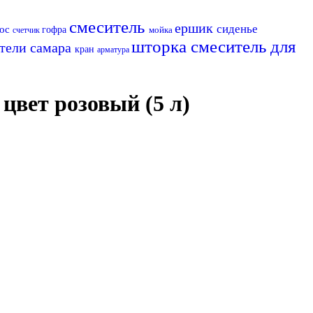
смеситель
ершик
сиденье
сос
гофра
мойка
счетчик
шторка
смеситель для
тели самара
кран
арматура
цвет розовый (5 л)