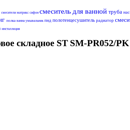
смеситель для ванной
к
труба
на
смесители матрикс
сифон
нг
смеси
полотенцесушитель
пнд
радиатор
полка
ванна
умывальник
н
инсталляция
вое складное ST SM-PR052/PK 