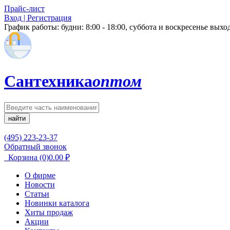
Прайс-лист
Вход | Регистрация
График работы:
будни: 8:00 - 18:00, суббота и воскресенье вых
Сантехника
оптом
найти
(495) 223-23-37
Обратный звонок
Корзина
(0)
0.00
₽
О фирме
Новости
Статьи
Новинки каталога
Хиты продаж
Акции