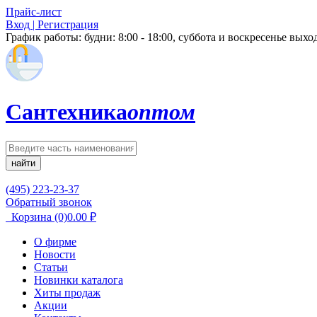
Прайс-лист
Вход | Регистрация
График работы:
будни: 8:00 - 18:00, суббота и воскресенье вых
Сантехника
оптом
найти
(495) 223-23-37
Обратный звонок
Корзина
(0)
0.00
₽
О фирме
Новости
Статьи
Новинки каталога
Хиты продаж
Акции