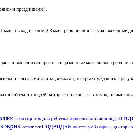
одними праздниками!..
мая - выходные дни.2-3 мая - рабочие дни4-5 мая -выходные дни6
дает повышенный спрос на современные материалы и решения в
чительно вентилями или задвижками, которые нуждались в регу
авных проблем тех людей, которые проживают в домах, не имеющ
што
ершик
горшок для ребенка
пнд
полка
инсталляция
умывальник
подводка
коврик
п
тумба
радиатор
а
счетчик
люк
манжета
сифон