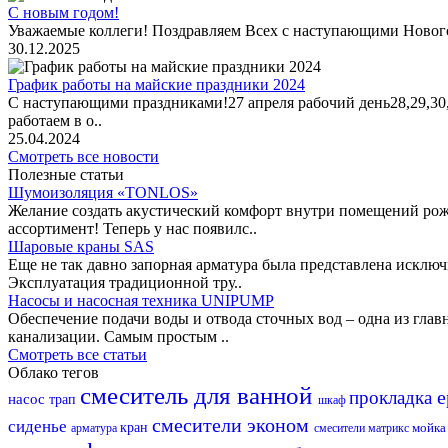
С новым годом!
Уважаемые коллеги! Поздравляем Всех с наступающими Новог
30.12.2025
График работы на майские праздники 2024
С наступающими праздниками!27 апреля рабочий день28,29,30,1 
работаем в о..
25.04.2024
Смотреть все новости
Полезные статьи
Шумоизоляция «TONLOS»
Желание создать акустический комфорт внутри помещений рож
ассортимент! Теперь у нас появилс..
Шаровые краны SAS
Еще не так давно запорная арматура была представлена исклю
Эксплуатация традиционной тру..
Насосы и насосная техника UNIPUMP
Обеспечение подачи воды и отвода сточных вод – одна из гл
канализации. Самым простым ..
Смотреть все статьи
Облако тегов
смеситель для ванной
прокладка
насос
трап
шкаф
смесители эконом
сиденье
кран
мойк
арматура
смесители матрикс