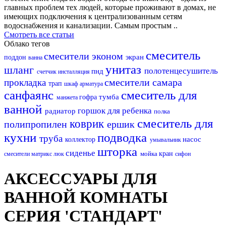
главных проблем тех людей, которые проживают в домах, не
имеющих подключения к централизованным сетям
водоснабжения и канализации. Самым простым ..
Смотреть все статьи
Облако тегов
смеситель
смесители эконом
экран
поддон
ванна
унитаз
шланг
полотенцесушитель
пнд
счетчик
инсталляция
смесители самара
прокладка
трап
шкаф
арматура
санфаянс
смеситель для
тумба
гофра
манжета
ванной
горшок для ребенка
радиатор
полка
смеситель для
коврик
полипропилен
ершик
кухни
подводка
труба
насос
коллектор
умывальник
шторка
сиденье
мойка
кран
смесители матрикс
люк
сифон
АКСЕССУАРЫ ДЛЯ
ВАННОЙ КОМНАТЫ
СЕРИЯ 'СТАНДАРТ'