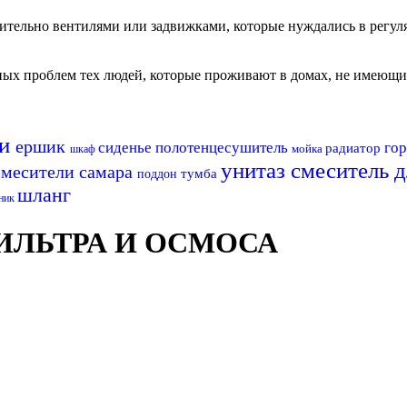
чительно вентилями или задвижками, которые нуждались в регу
авных проблем тех людей, которые проживают в домах, не имеющ
ни
ершик
сиденье
полотенцесушитель
го
радиатор
мойка
шкаф
унитаз
смеситель 
смесители самара
тумба
поддон
шланг
ник
ЛЬТРА И ОСМОСА