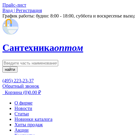
Прайс-лист
Вход | Регистрация
График работы:
будни: 8:00 - 18:00, суббота и воскресенье вых
Сантехника
оптом
найти
(495) 223-23-37
Обратный звонок
Корзина
(0)
0.00
₽
О фирме
Новости
Статьи
Новинки каталога
Хиты продаж
Акции