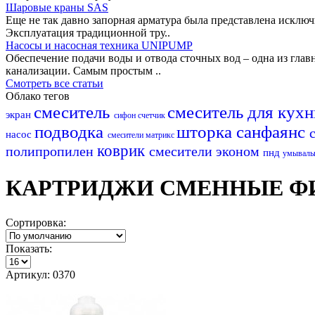
Шаровые краны SAS
Еще не так давно запорная арматура была представлена исклю
Эксплуатация традиционной тру..
Насосы и насосная техника UNIPUMP
Обеспечение подачи воды и отвода сточных вод – одна из гл
канализации. Самым простым ..
Смотреть все статьи
Облако тегов
смеситель
смеситель для кух
экран
сифон
счетчик
подводка
шторка
санфаянс
насос
смесители матрикс
коврик
полипропилен
смесители эконом
пнд
умываль
КАРТРИДЖИ СМЕННЫЕ ФИ
Сортировка:
Показать:
Артикул: 0370