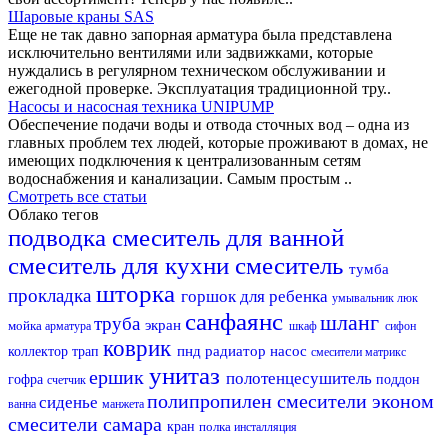
Шаровые краны SAS
Еще не так давно запорная арматура была представлена
исключительно вентилями или задвижками, которые
нуждались в регулярном техническом обслуживании и
ежегодной проверке. Эксплуатация традиционной тру..
Насосы и насосная техника UNIPUMP
Обеспечение подачи воды и отвода сточных вод – одна из
главных проблем тех людей, которые проживают в домах, не
имеющих подключения к централизованным сетям
водоснабжения и канализации. Самым простым ..
Смотреть все статьи
Облако тегов
подводка
смеситель для ванной
смеситель для кухни
смеситель
тумба
шторка
прокладка
горшок для ребенка
умывальник
люк
санфаянс
шланг
труба
экран
мойка
арматура
шкаф
сифон
коврик
пнд
радиатор
насос
коллектор
трап
смесители матрикс
унитаз
ершик
полотенцесушитель
гофра
поддон
счетчик
полипропилен
смесители эконом
сиденье
ванна
манжета
смесители самара
кран
полка
инсталляция