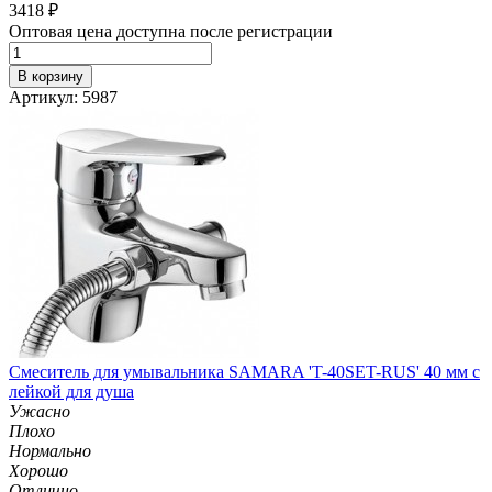
3418
₽
Оптовая цена доступна после регистрации
В корзину
Артикул: 5987
Смеситель для умывальника SAMARA 'T-40SET-RUS' 40 мм с
лейкой для душа
Ужасно
Плохо
Нормально
Хорошо
Отлично