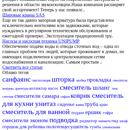
решения в области звукоизоляции.Наша компания расширяет
свой ассортимент! Теперь у нас появилс..
Шаровые краны SAS
Еще не так давно запорная арматура была представлена
исключительно вентилями или задвижками, которые
нуждались в регулярном техническом обслуживании и
ежегодной проверке. Эксплуатация традиционной тру..
Насосы и насосная техника UNIPUMP
Обеспечение подачи воды и отвода сточных вод – одна из
главных проблем тех людей, которые проживают в домах, не
имеющих подключения к централизованным сетям
водоснабжения и канализации. Самым простым ..
Смотреть все статьи
Облако тегов
санфаянс
шторка
прокладка
мойка
инсталляция
смесители
смеситель
шланг
насос
коллектор
матрикс
арматура
люк
смеситель
коврик
смесители самара
счетчик
сифон
для кухни
унитаз
труба
сиденье
кран
ванна
смеситель для ванной
ершик
поддон
гофра
подводка
смесители эконом
радиатор
пнд
манжета
шкаф
горшок для ребенка
полотенцесушитель
тумба
умывальник