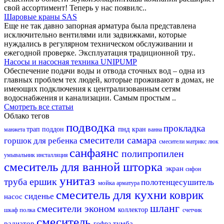
свой ассортимент! Теперь у нас появилс..
Шаровые краны SAS
Еще не так давно запорная арматура была представлена
исключительно вентилями или задвижками, которые
нуждались в регулярном техническом обслуживании и
ежегодной проверке. Эксплуатация традиционной тру..
Насосы и насосная техника UNIPUMP
Обеспечение подачи воды и отвода сточных вод – одна из
главных проблем тех людей, которые проживают в домах, не
имеющих подключения к централизованным сетям
водоснабжения и канализации. Самым простым ..
Смотреть все статьи
Облако тегов
подводка
прокладка
пнд
трап
поддон
кран
манжета
ванна
смесители самара
горшок для ребенка
смесители матрикс
люк
санфаянс
полипропилен
умывальник
инсталляция
смеситель для ванной
шторка
экран
сифон
унитаз
ершик
труба
полотенцесушитель
мойка
арматура
смеситель для кухни
коврик
сиденье
насос
шланг
смесители эконом
полка
коллектор
шкаф
счетчик
смеситель
радиатор
тумба
гофра