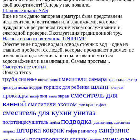
свой ассортимент! Теперь у нас появилс..
Шаровые краны SAS
Еще не так давно запорная арматура была представлена
исключительно вентилями или задвижками, которые
нуждались в регулярном техническом обслуживании и
ежегодной проверке. Эксплуатация традиционной тру..
Насосы и насосная техника UNIPUMP
Обеспечение подачи воды и отвода сточных вод – одна из
главных проблем тех людей, которые проживают в домах, не
имеющих подключения к централизованным сетям
водоснабжения и канализации. Самым простым ..
Смотреть все статьи
Облако тегов
смесители самара
труба
сиденье
трап
коллектор
инсталляция
шланг
горшок для ребенка
полка
поддон
арматура
счетчик
смеситель для
прокладка
пнд
экран
шкаф
ванна
ванной
смесители эконом
кран
люк
сифон
смеситель для кухни
унитаз
подводка
полотенцесушитель
мойка
умывальник
смесители
шторка
санфаянс
коврик
радиатор
гофра
матрикс
смеситель
полипропилен
ершик
насос
тумба
манжета