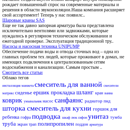
рождает повышенный спрос на современные материалы и
решения в области звукоизоляции.Наша компания расширяет
свой ассортимент! Теперь у нас появилс..
Шаровые краны SAS
Еще не так давно запорная арматура была представлена
исключительно вентилями или задвижками, которые
нуждались в регулярном техническом обслуживании и
ежегодной проверке. Эксплуатация традиционной тру..
Насосы и насосная техника UNIPUMP
Обеспечение подачи воды и отвода сточных вод – одна из
главных проблем тех людей, которые проживают в домах, не
имеющих подключения к централизованным сетям
водоснабжения и канализации. Самым простым ..
Смотреть все статьи
Облако тегов
смеситель для ванной
инсталляция
манжета
смесители
шланг
ершик
прокладка
сиденье
кран
матрикс
ванна
санфаянс
коврик
насос
радиатор
пнд
умывальник
шторка
смеситель для кухни
горшок для
подводка
унитаз
ребенка
тумба
гофра
шкаф
люк
сифон
полипропилен
труба
экран
трап
поддон
арматура