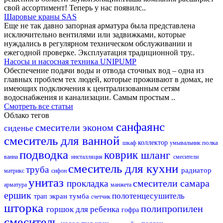
свой ассортимент! Теперь у нас появилс..
Шаровые краны SAS
Еще не так давно запорная арматура была представлена
исключительно вентилями или задвижками, которые
нуждались в регулярном техническом обслуживании и
ежегодной проверке. Эксплуатация традиционной тру..
Насосы и насосная техника UNIPUMP
Обеспечение подачи воды и отвода сточных вод – одна из
главных проблем тех людей, которые проживают в домах, не
имеющих подключения к централизованным сетям
водоснабжения и канализации. Самым простым ..
Смотреть все статьи
Облако тегов
санфаянс
смесители эконом
сиденье
смеситель для ванной
коллектор
полка
шкаф
умывальник
подводка
коврик
шланг
ванна
инсталляция
смесители
смеситель для кухни
труба
радиатор
матрикс
сифон
унитаз
смесители самара
прокладка
арматура
манжета
ершик
полотенцесушитель
экран
тумба
трап
счетчик
шторка
полипропилен
горшок для ребенка
гофра
смеситель