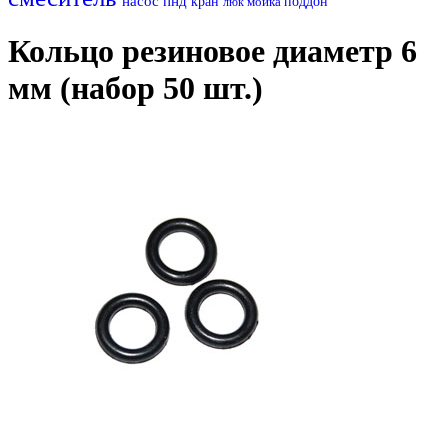
насос
пнд
кран
мойка
поддон
люк
Кольцо резиновое диаметр 6
мм (набор 50 шт.)