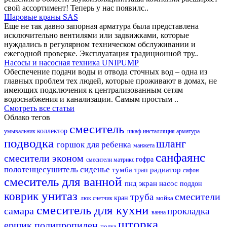
свой ассортимент! Теперь у нас появилс..
Шаровые краны SAS
Еще не так давно запорная арматура была представлена
исключительно вентилями или задвижками, которые
нуждались в регулярном техническом обслуживании и
ежегодной проверке. Эксплуатация традиционной тру..
Насосы и насосная техника UNIPUMP
Обеспечение подачи воды и отвода сточных вод – одна из
главных проблем тех людей, которые проживают в домах, не
имеющих подключения к централизованным сетям
водоснабжения и канализации. Самым простым ..
Смотреть все статьи
Облако тегов
смеситель
коллектор
умывальник
шкаф
инсталляция
арматура
подводка
шланг
горшок для ребенка
манжета
санфаянс
смесители эконом
гофра
смесители матрикс
полотенцесушитель
сиденье
тумба
радиатор
трап
сифон
смеситель для ванной
пнд
экран
насос
поддон
унитаз
коврик
смесители
труба
кран
мойка
люк
счетчик
смеситель для кухни
самара
прокладка
ванна
шторка
ершик
полипропилен
полка