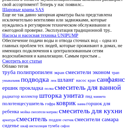
свой ассортимент! Теперь у нас появилс..
Шаровые краны SAS
Еще не так давно запорная арматура была представлена
исключительно вентилями или задвижками, которые
нуждались в регулярном техническом обслуживании и
ежегодной проверке. Эксплуатация традиционной тру..
Насосы и насосная техника UNIPUMP
Обеспечение подачи воды и отвода сточных вод – одна из
главных проблем тех людей, которые проживают в домах, не
имеющих подключения к централизованным сетям
водоснабжения и канализации. Самым простым ..
Смотреть все статьи
Облако тегов
полипропилен
смесители эконом
труба
экран
трап
подводка
санфаянс
шланг
насос
кран
умывальник
люк
смеситель для ванной
ершик
прокладка
полка
шторка
унитаз
радиатор
пнд
коллектор
манжета
коврик
полотенцесушитель
горшок для
гофра
ванна
смеситель для кухни
ребенка
мойка
смесители матрикс
смеситель
смесители самара
поддон
арматура
счетчик
сиденье
тумба
шкаф
инсталляция
сифон