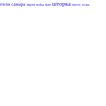
шторка
ители самара
экран
насос
мойка
трап
полка