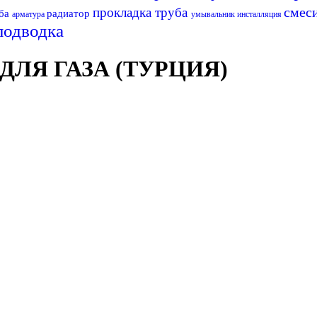
смес
прокладка
труба
ба
радиатор
арматура
умывальник
инсталляция
подводка
ЛЯ ГАЗА (ТУРЦИЯ)