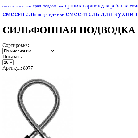
ершик
горшок для ребенка
тум
кран
поддон
смесители матрикс
люк
смеситель
смеситель для кухни
сиденье
пнд
СИЛЬФОННАЯ ПОДВОДКА Д
Сортировка:
Показать:
Артикул: 8077