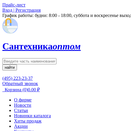
Прайс-лист
Вход | Регистрация
График работы:
будни: 8:00 - 18:00, суббота и воскресенье вых
Сантехника
оптом
найти
(495) 223-23-37
Обратный звонок
Корзина
(0)
0.00
₽
О фирме
Новости
Статьи
Новинки каталога
Хиты продаж
Акции