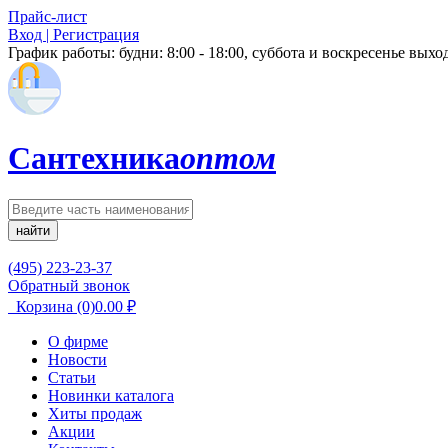
Прайс-лист
Вход | Регистрация
График работы:
будни: 8:00 - 18:00, суббота и воскресенье вых
Сантехника
оптом
найти
(495) 223-23-37
Обратный звонок
Корзина
(0)
0.00
₽
О фирме
Новости
Статьи
Новинки каталога
Хиты продаж
Акции