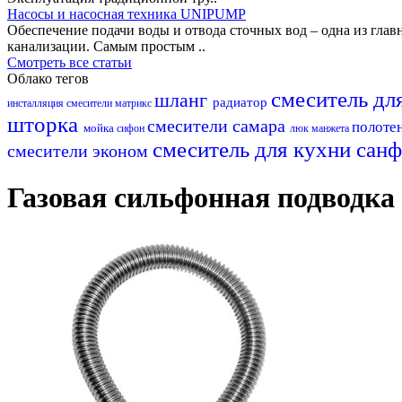
Насосы и насосная техника UNIPUMP
Обеспечение подачи воды и отвода сточных вод – одна из гл
канализации. Самым простым ..
Смотреть все статьи
Облако тегов
смеситель дл
шланг
радиатор
инсталляция
смесители матрикс
шторка
смесители самара
полоте
мойка
сифон
люк
манжета
смеситель для кухни
санф
смесители эконом
Газовая сильфонная подводка 