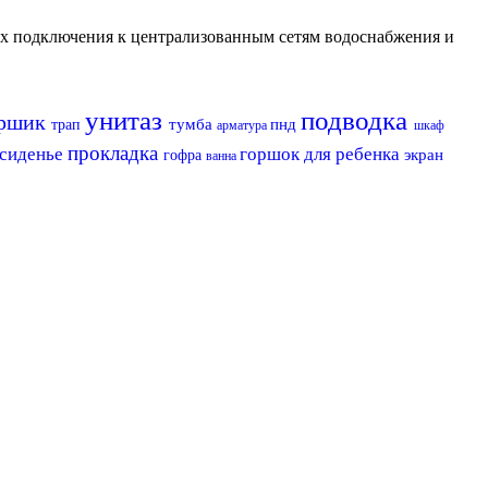
их подключения к централизованным сетям водоснабжения и
унитаз
подводка
ршик
тумба
пнд
трап
арматура
шкаф
прокладка
сиденье
горшок для ребенка
экран
гофра
ванна