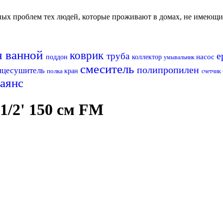
авных проблем тех людей, которые проживают в домах, не имеющ
я ванной
коврик
е
труба
насос
поддон
коллектор
умывальник
смеситель
полипропилен
нцесушитель
полка
кран
счетчик
аянс
1/2' 150 см FM