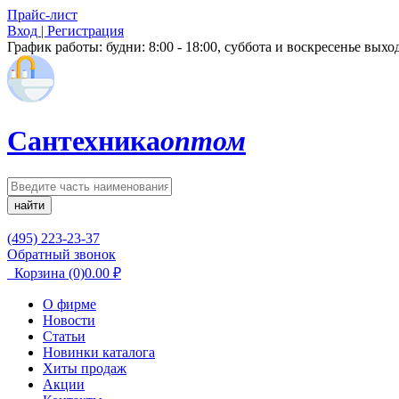
Прайс-лист
Вход | Регистрация
График работы:
будни: 8:00 - 18:00, суббота и воскресенье вых
Сантехника
оптом
найти
(495) 223-23-37
Обратный звонок
Корзина
(0)
0.00
₽
О фирме
Новости
Статьи
Новинки каталога
Хиты продаж
Акции