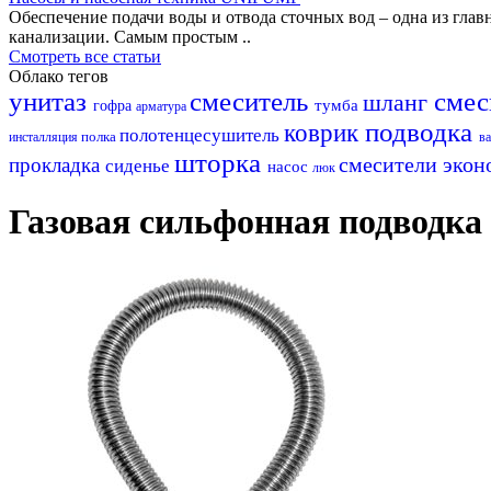
Обеспечение подачи воды и отвода сточных вод – одна из гл
канализации. Самым простым ..
Смотреть все статьи
Облако тегов
унитаз
смеситель
смес
шланг
тумба
гофра
арматура
подводка
коврик
полотенцесушитель
полка
инсталляция
в
шторка
смесители эко
прокладка
сиденье
насос
люк
Газовая сильфонная подводка 