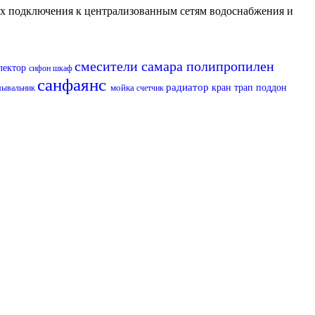
их подключения к централизованным сетям водоснабжения и
смесители самара
полипропилен
лектор
сифон
шкаф
санфаянс
радиатор
мойка
кран
трап
поддон
мывальник
счетчик