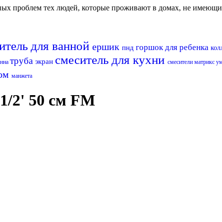
авных проблем тех людей, которые проживают в домах, не имеющ
итель для ванной
ершик
горшок для ребенка
пнд
кол
смеситель для кухни
труба
экран
анна
смесители матрикс
у
ном
манжета
1/2' 50 см FM