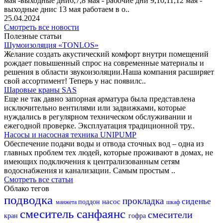
мая -выходные дни6,7,8 мая - рабочие дни 9,10,11,12 мая -
выходные днис 13 мая работаем в о..
25.04.2024
Смотреть все новости
Полезные статьи
Шумоизоляция «TONLOS»
Желание создать акустический комфорт внутри помещений
рождает повышенный спрос на современные материалы и
решения в области звукоизоляции.Наша компания расширяет
свой ассортимент! Теперь у нас появилс..
Шаровые краны SAS
Еще не так давно запорная арматура была представлена
исключительно вентилями или задвижками, которые
нуждались в регулярном техническом обслуживании и
ежегодной проверке. Эксплуатация традиционной тру..
Насосы и насосная техника UNIPUMP
Обеспечение подачи воды и отвода сточных вод – одна из
главных проблем тех людей, которые проживают в домах, не
имеющих подключения к централизованным сетям
водоснабжения и канализации. Самым простым ..
Смотреть все статьи
Облако тегов
подводка
прокладка
сиденье
насос
поддон
манжета
шкаф
смеситель
санфаянс
смесители
кран
гофра