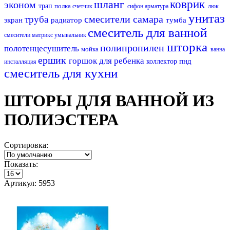
шланг
коврик
эконом
трап
полка
счетчик
сифон
арматура
люк
унитаз
смесители самара
труба
экран
радиатор
тумба
смеситель для ванной
смесители матрикс
умывальник
шторка
полипропилен
полотенцесушитель
мойка
ванна
ершик
горшок для ребенка
пнд
коллектор
инсталляция
смеситель для кухни
ШТОРЫ ДЛЯ ВАННОЙ ИЗ
ПОЛИЭСТЕРА
Сортировка:
Показать:
Артикул: 5953