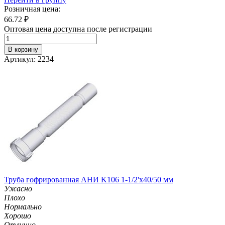
Розничная цена:
66.72
₽
Оптовая цена доступна после регистрации
В корзину
Артикул: 2234
Труба гофрированная АНИ K106 1-1/2'х40/50 мм
Ужасно
Плохо
Нормально
Хорошо
Отлично