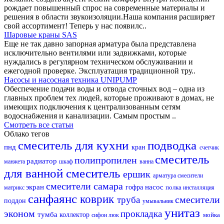
рождает повышенный спрос на современные материалы и
решения в области звукоизоляции.Наша компания расширяет
свой ассортимент! Теперь у нас появилс..
Шаровые краны SAS
Еще не так давно запорная арматура была представлена
исключительно вентилями или задвижками, которые
нуждались в регулярном техническом обслуживании и
ежегодной проверке. Эксплуатация традиционной тру..
Насосы и насосная техника UNIPUMP
Обеспечение подачи воды и отвода сточных вод – одна из
главных проблем тех людей, которые проживают в домах, не
имеющих подключения к централизованным сетям
водоснабжения и канализации. Самым простым ..
Смотреть все статьи
Облако тегов
смеситель для кухни
подводка
пнд
кран
счетчик
смеситель
полипропилен
радиатор
манжета
шкаф
ванна
для ванной
смеситель
ершик
арматура
смесители
смесители самара
экран
насос
гофра
полка
матрикс
инсталляция
санфаянс
коврик
смесители
труба
поддон
умывальник
унитаз
эконом
прокладка
тумба
коллектор
мойка
сифон
люк