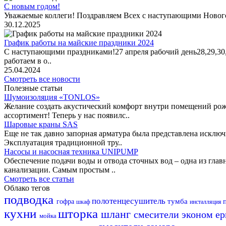
С новым годом!
Уважаемые коллеги! Поздравляем Всех с наступающими Новог
30.12.2025
График работы на майские праздники 2024
С наступающими праздниками!27 апреля рабочий день28,29,30,1 
работаем в о..
25.04.2024
Смотреть все новости
Полезные статьи
Шумоизоляция «TONLOS»
Желание создать акустический комфорт внутри помещений рож
ассортимент! Теперь у нас появилс..
Шаровые краны SAS
Еще не так давно запорная арматура была представлена исклю
Эксплуатация традиционной тру..
Насосы и насосная техника UNIPUMP
Обеспечение подачи воды и отвода сточных вод – одна из гл
канализации. Самым простым ..
Смотреть все статьи
Облако тегов
подводка
полотенцесушитель
тумба
гофра
шкаф
инсталляция
кухни
шторка
шланг
смесители эконом
е
мойка