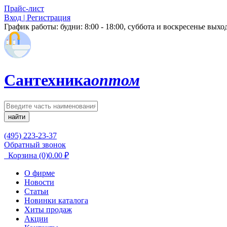
Прайс-лист
Вход | Регистрация
График работы:
будни: 8:00 - 18:00, суббота и воскресенье вых
Сантехника
оптом
найти
(495) 223-23-37
Обратный звонок
Корзина
(0)
0.00
₽
О фирме
Новости
Статьи
Новинки каталога
Хиты продаж
Акции