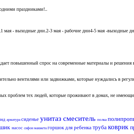
одними праздниками!..
мая - выходные дни.2-3 мая - рабочие дни4-5 мая -выходные дни6
дает повышенный спрос на современные материалы и решения в
чительно вентилями или задвижками, которые нуждались в регу
авных проблем тех людей, которые проживают в домах, не имеющ
унитаз
смеситель
полипроп
сиденье
пнд
полка
арматура
коврик
ршик
труба
п
горшок для ребенка
насос
сифон
манжета