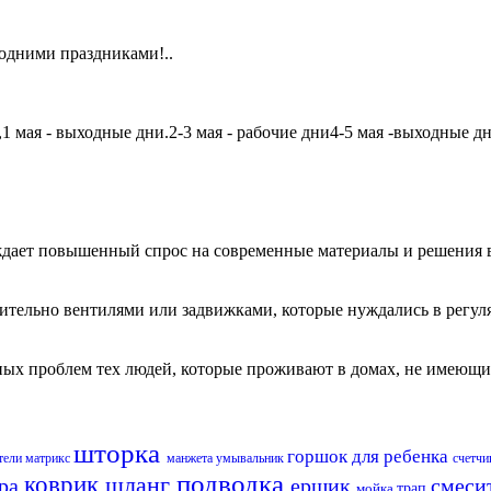
одними праздниками!..
мая - выходные дни.2-3 мая - рабочие дни4-5 мая -выходные дни6
дает повышенный спрос на современные материалы и решения в
чительно вентилями или задвижками, которые нуждались в регу
авных проблем тех людей, которые проживают в домах, не имеющ
шторка
горшок для ребенка
тели матрикс
манжета
умывальник
счетч
подводка
коврик
шланг
ара
ершик
смеси
мойка
трап