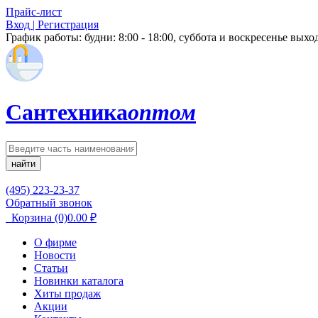
Прайс-лист
Вход | Регистрация
График работы:
будни: 8:00 - 18:00, суббота и воскресенье вых
Сантехника
оптом
найти
(495) 223-23-37
Обратный звонок
Корзина
(0)
0.00
₽
О фирме
Новости
Статьи
Новинки каталога
Хиты продаж
Акции