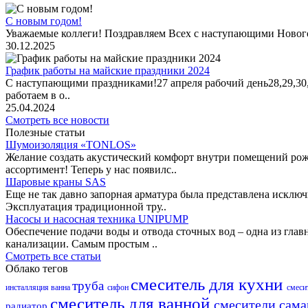
С новым годом!
Уважаемые коллеги! Поздравляем Всех с наступающими Новог
30.12.2025
График работы на майские праздники 2024
С наступающими праздниками!27 апреля рабочий день28,29,30,1 
работаем в о..
25.04.2024
Смотреть все новости
Полезные статьи
Шумоизоляция «TONLOS»
Желание создать акустический комфорт внутри помещений рож
ассортимент! Теперь у нас появилс..
Шаровые краны SAS
Еще не так давно запорная арматура была представлена исклю
Эксплуатация традиционной тру..
Насосы и насосная техника UNIPUMP
Обеспечение подачи воды и отвода сточных вод – одна из гл
канализации. Самым простым ..
Смотреть все статьи
Облако тегов
смеситель для кухни
труба
инсталляция
ванна
сифон
смеси
смеситель для ванной
смесители сам
радиатор