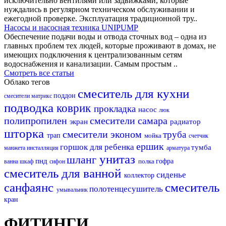
исключительно вентилями или задвижками, которые
нуждались в регулярном техническом обслуживании и
ежегодной проверке. Эксплуатация традиционной тру..
Насосы и насосная техника UNIPUMP
Обеспечение подачи воды и отвода сточных вод – одна из
главных проблем тех людей, которые проживают в домах, не
имеющих подключения к централизованным сетям
водоснабжения и канализации. Самым простым ..
Смотреть все статьи
Облако тегов
смеситель для кухни
поддон
смесители матрикс
подводка
коврик
прокладка
насос
люк
полипропилен
смесители самара
экран
радиатор
шторка
смесители эконом
труба
трап
мойка
счетчик
ершик
горшок для ребенка
тумба
манжета
инсталляция
арматура
унитаз
шланг
пнд
полка
гофра
ванна
шкаф
сифон
смеситель для ванной
сиденье
коллектор
санфаянс
смеситель
полотенцесушитель
умывальник
кран
ФИТИНГИ