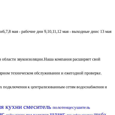
,7,8 мая - рабочие дни 9,10,11,12 мая - выходные днис 13 мая
 области звукоизоляции.Наша компания расширяет свой
лярном техническом обслуживании и ежегодной проверке.
их подключения к централизованным сетям водоснабжения и
ля кухни
смеситель
полотенцесушитель
нс
шланг
труба
насос
пнд
радиатор
мойка
люк
сифон
арматура