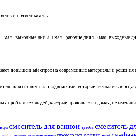
одними праздниками!..
мая - выходные дни.2-3 мая - рабочие дни4-5 мая -выходные дни6
дает повышенный спрос на современные материалы и решения в
чительно вентилями или задвижками, которые нуждались в регу
авных проблем тех людей, которые проживают в домах, не имеющ
смеситель для ванной
смеситель д
тумба
ляция
санфая
ершик
прокладка
п
гофра
манжета
смесители матрикс
шкаф