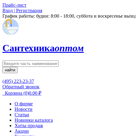
Прайс-лист
Вход | Регистрация
График работы:
будни: 8:00 - 18:00, суббота и воскресенье вых
Сантехника
оптом
найти
(495) 223-23-37
Обратный звонок
Корзина
(0)
0.00
₽
О фирме
Новости
Статьи
Новинки каталога
Хиты продаж
Акции