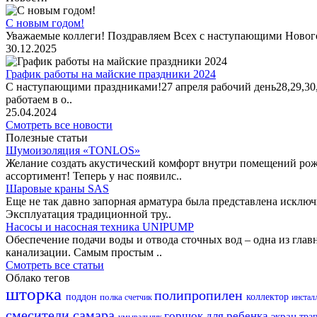
С новым годом!
Уважаемые коллеги! Поздравляем Всех с наступающими Новог
30.12.2025
График работы на майские праздники 2024
С наступающими праздниками!27 апреля рабочий день28,29,30,1 
работаем в о..
25.04.2024
Смотреть все новости
Полезные статьи
Шумоизоляция «TONLOS»
Желание создать акустический комфорт внутри помещений рож
ассортимент! Теперь у нас появилс..
Шаровые краны SAS
Еще не так давно запорная арматура была представлена исклю
Эксплуатация традиционной тру..
Насосы и насосная техника UNIPUMP
Обеспечение подачи воды и отвода сточных вод – одна из гл
канализации. Самым простым ..
Смотреть все статьи
Облако тегов
шторка
полипропилен
поддон
полка
коллектор
счетчик
инстал
смесители самара
горшок для ребенка
экран
тра
умывальник