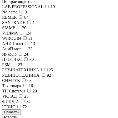
По производителю
LAB PROFESSIONAL
19
No name
3
REMER
84
SANTRADE
1
SIAMP
20
VIDIMA
124
WIRQUIN
21
АНИ Пласт
13
АниПласт
22
ИнкоЭр
24
ПРОТЭКС
30
РБМ
23
РЕЗИНАТЕХНИКА
125
РЕЗИНОТЕХНИКА
92
СИМТЕК
63
Технопарк
16
ТП Системы
29
УКЛАД
25
ФИЛД-А
34
ЮВИС
72
Показать
Новости