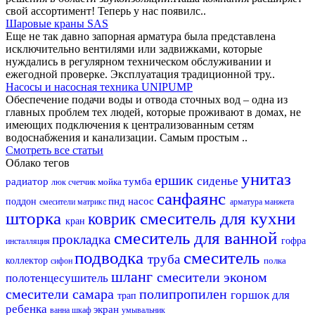
свой ассортимент! Теперь у нас появилс..
Шаровые краны SAS
Еще не так давно запорная арматура была представлена
исключительно вентилями или задвижками, которые
нуждались в регулярном техническом обслуживании и
ежегодной проверке. Эксплуатация традиционной тру..
Насосы и насосная техника UNIPUMP
Обеспечение подачи воды и отвода сточных вод – одна из
главных проблем тех людей, которые проживают в домах, не
имеющих подключения к централизованным сетям
водоснабжения и канализации. Самым простым ..
Смотреть все статьи
Облако тегов
унитаз
ершик
сиденье
радиатор
тумба
мойка
люк
счетчик
санфаянс
пнд
насос
поддон
смесители матрикс
арматура
манжета
шторка
смеситель для кухни
коврик
кран
смеситель для ванной
прокладка
гофра
инсталляция
подводка
смеситель
труба
коллектор
полка
сифон
шланг
смесители эконом
полотенцесушитель
смесители самара
полипропилен
горшок для
трап
ребенка
экран
ванна
шкаф
умывальник