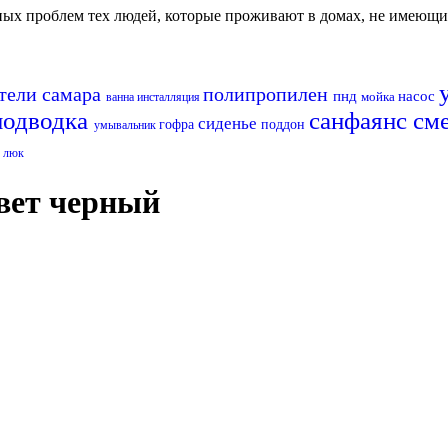
авных проблем тех людей, которые проживают в домах, не имеющ
тели самара
полипропилен
пнд
насос
мойка
ванна
инсталляция
подводка
санфаянс
см
сиденье
гофра
поддон
умывальник
к
люк
вет черный