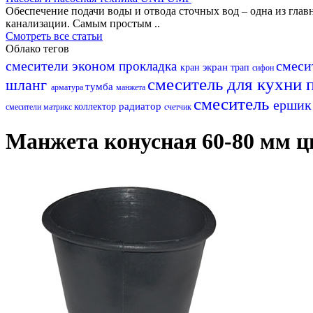
Обеспечение подачи воды и отвода сточных вод – одна из гл
канализации. Самым простым ..
Смотреть все статьи
Облако тегов
смесители эконом
смеси
прокладка
экран
кран
трап
сифон
смеситель для кухни
шланг
тумба
арматура
манжета
смеситель
ерши
радиатор
коллектор
смесители матрикс
счетчик
Манжета конусная 60-80 мм ц