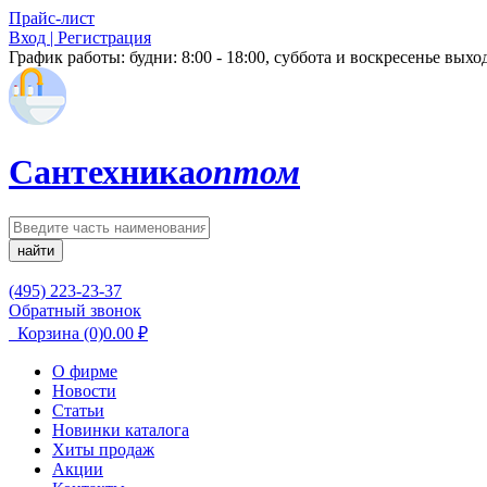
Прайс-лист
Вход | Регистрация
График работы:
будни: 8:00 - 18:00, суббота и воскресенье вых
Сантехника
оптом
найти
(495) 223-23-37
Обратный звонок
Корзина
(0)
0.00
₽
О фирме
Новости
Статьи
Новинки каталога
Хиты продаж
Акции