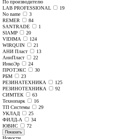
По производителю
LAB PROFESSIONAL
19
No name
3
REMER
84
SANTRADE
1
SIAMP
20
VIDIMA
124
WIRQUIN
21
АНИ Пласт
13
АниПласт
22
ИнкоЭр
24
ПРОТЭКС
30
РБМ
23
РЕЗИНАТЕХНИКА
125
РЕЗИНОТЕХНИКА
92
СИМТЕК
63
Технопарк
16
ТП Системы
29
УКЛАД
25
ФИЛД-А
34
ЮВИС
72
Показать
Новости