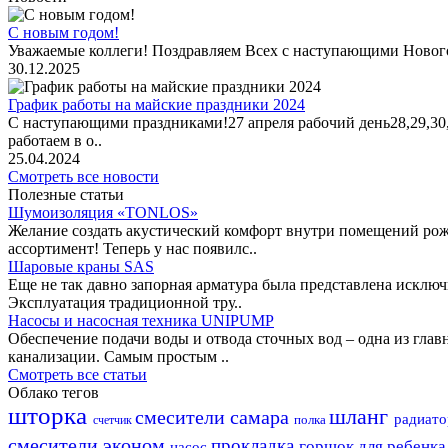
С новым годом!
Уважаемые коллеги! Поздравляем Всех с наступающими Новог
30.12.2025
График работы на майские праздники 2024
С наступающими праздниками!27 апреля рабочий день28,29,30,1 
работаем в о..
25.04.2024
Смотреть все новости
Полезные статьи
Шумоизоляция «TONLOS»
Желание создать акустический комфорт внутри помещений рож
ассортимент! Теперь у нас появилс..
Шаровые краны SAS
Еще не так давно запорная арматура была представлена исклю
Эксплуатация традиционной тру..
Насосы и насосная техника UNIPUMP
Обеспечение подачи воды и отвода сточных вод – одна из гл
канализации. Самым простым ..
Смотреть все статьи
Облако тегов
шторка
шланг
смесители самара
радиат
полка
счетчик
смесители эконом
прокладка
горшок для ребенк
насос