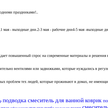
одними праздниками!..
мая - выходные дни.2-3 мая - рабочие дни4-5 мая -выходные дни6
дает повышенный спрос на современные материалы и решения в
чительно вентилями или задвижками, которые нуждались в регу
авных проблем тех людей, которые проживают в домах, не имеющ
подводка
смеситель для ванной
коврик
п
ор
смесител
а
экран
тумба
трап
кран
поддон
сифон
манжета
умывальник