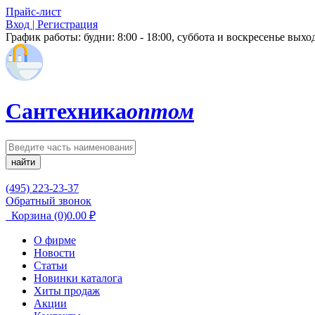
Прайс-лист
Вход | Регистрация
График работы:
будни: 8:00 - 18:00, суббота и воскресенье вых
Сантехника
оптом
найти
(495) 223-23-37
Обратный звонок
Корзина
(0)
0.00
₽
О фирме
Новости
Статьи
Новинки каталога
Хиты продаж
Акции