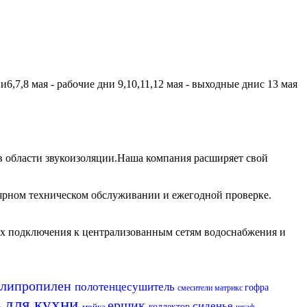
,7,8 мая - рабочие дни 9,10,11,12 мая - выходные днис 13 мая
 области звукоизоляции.Наша компания расширяет свой
лярном техническом обслуживании и ежегодной проверке.
их подключения к централизованным сетям водоснабжения и
олипропилен
полотенцесушитель
гофра
смесители матрикс
ь для кухни
ершик
сиденье
мойка
коллектор
шкаф