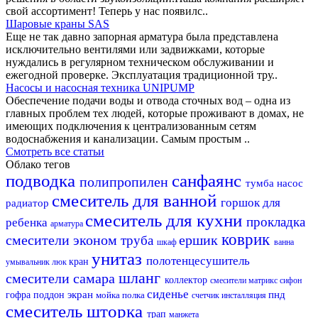
свой ассортимент! Теперь у нас появилс..
Шаровые краны SAS
Еще не так давно запорная арматура была представлена
исключительно вентилями или задвижками, которые
нуждались в регулярном техническом обслуживании и
ежегодной проверке. Эксплуатация традиционной тру..
Насосы и насосная техника UNIPUMP
Обеспечение подачи воды и отвода сточных вод – одна из
главных проблем тех людей, которые проживают в домах, не
имеющих подключения к централизованным сетям
водоснабжения и канализации. Самым простым ..
Смотреть все статьи
Облако тегов
подводка
санфаянс
полипропилен
тумба
насос
смеситель для ванной
горшок для
радиатор
смеситель для кухни
прокладка
ребенка
арматура
коврик
смесители эконом
ершик
труба
шкаф
ванна
унитаз
полотенцесушитель
кран
умывальник
люк
шланг
смесители самара
коллектор
смесители матрикс
сифон
сиденье
экран
пнд
гофра
поддон
мойка
полка
счетчик
инсталляция
смеситель
шторка
трап
манжета