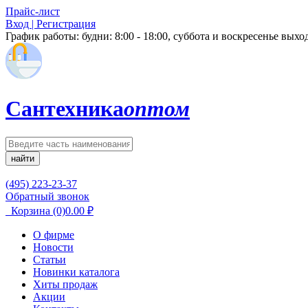
Прайс-лист
Вход | Регистрация
График работы:
будни: 8:00 - 18:00, суббота и воскресенье вых
Сантехника
оптом
найти
(495) 223-23-37
Обратный звонок
Корзина
(0)
0.00
₽
О фирме
Новости
Статьи
Новинки каталога
Хиты продаж
Акции