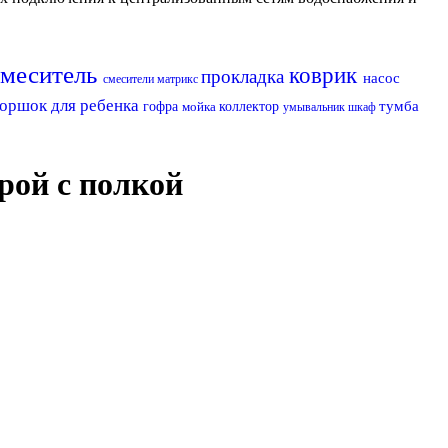
смеситель
коврик
прокладка
насос
смесители матрикс
горшок для ребенка
тумба
гофра
мойка
коллектор
умывальник
шкаф
рой с полкой