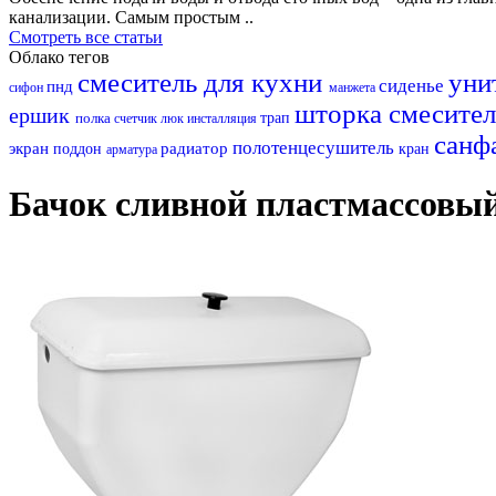
канализации. Самым простым ..
Смотреть все статьи
Облако тегов
смеситель для кухни
уни
сиденье
пнд
сифон
манжета
шторка
смесител
ершик
полка
трап
счетчик
люк
инсталляция
санф
полотенцесушитель
экран
радиатор
поддон
кран
арматура
Бачок сливной пластмассовый 