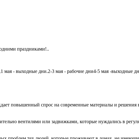
одними праздниками!..
мая - выходные дни.2-3 мая - рабочие дни4-5 мая -выходные дни6
дает повышенный спрос на современные материалы и решения в
чительно вентилями или задвижками, которые нуждались в регу
авных проблем тех людей, которые проживают в домах, не имеющ