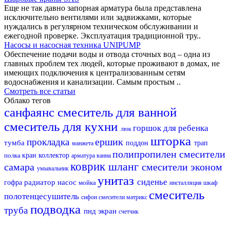
Еще не так давно запорная арматура была представлена
исключительно вентилями или задвижками, которые
нуждались в регулярном техническом обслуживании и
ежегодной проверке. Эксплуатация традиционной тру..
Насосы и насосная техника UNIPUMP
Обеспечение подачи воды и отвода сточных вод – одна из
главных проблем тех людей, которые проживают в домах, не
имеющих подключения к централизованным сетям
водоснабжения и канализации. Самым простым ..
Смотреть все статьи
Облако тегов
санфаянс
смеситель для ванной
смеситель для кухни
горшок для ребенка
люк
шторка
ершик
прокладка
тумба
поддон
трап
манжета
полипропилен
смесители
полка
кран
коллектор
арматура
ванна
коврик
шланг
самара
смесители эконом
умывальник
унитаз
сиденье
радиатор
насос
гофра
мойка
инсталляция
шкаф
смеситель
полотенцесушитель
сифон
смесители матрикс
подводка
труба
пнд
экран
счетчик