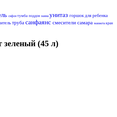
ель
унитаз
горшок для ребенка
тумба
поддон
сифон
ванна
санфаянс
смесители самара
труба
шитель
кран
манжета
зеленый (45 л)