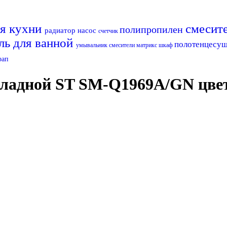
ля кухни
смесит
полипропилен
радиатор
насос
счетчик
ль для ванной
полотенцесу
умывальник
смесители матрикс
шкаф
рап
ладной ST SM-Q1969A/GN цвет 