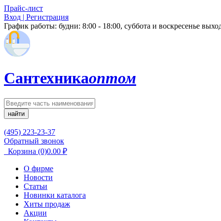
Прайс-лист
Вход | Регистрация
График работы:
будни: 8:00 - 18:00, суббота и воскресенье вых
Сантехника
оптом
найти
(495) 223-23-37
Обратный звонок
Корзина
(0)
0.00
₽
О фирме
Новости
Статьи
Новинки каталога
Хиты продаж
Акции