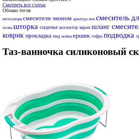
Смотреть все статьи
Облако тегов
смеситель д
смесители эконом
инсталляция
арматура
люк
шторка
смесите
шланг
сиденье
экран
полка
коллектор
подводка
коврик
ершик
прокладка
пнд
мойка
гофра
т
Таз-ванночка силиконовый ск