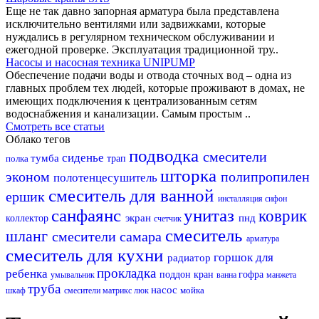
Еще не так давно запорная арматура была представлена
исключительно вентилями или задвижками, которые
нуждались в регулярном техническом обслуживании и
ежегодной проверке. Эксплуатация традиционной тру..
Насосы и насосная техника UNIPUMP
Обеспечение подачи воды и отвода сточных вод – одна из
главных проблем тех людей, которые проживают в домах, не
имеющих подключения к централизованным сетям
водоснабжения и канализации. Самым простым ..
Смотреть все статьи
Облако тегов
подводка
смесители
сиденье
тумба
полка
трап
шторка
эконом
полипропилен
полотенцесушитель
смеситель для ванной
ершик
инсталляция
сифон
санфаянс
унитаз
коврик
экран
пнд
коллектор
счетчик
смеситель
шланг
смесители самара
арматура
смеситель для кухни
горшок для
радиатор
прокладка
ребенка
поддон
кран
гофра
умывальник
ванна
манжета
труба
насос
мойка
шкаф
смесители матрикс
люк