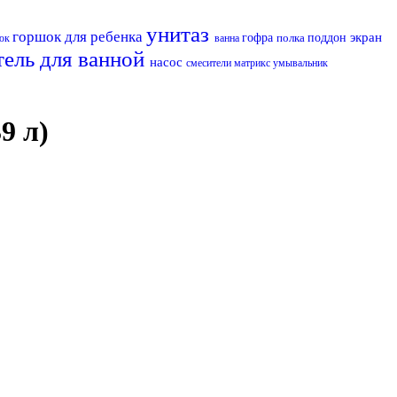
унитаз
горшок для ребенка
экран
гофра
полка
поддон
юк
ванна
тель для ванной
насос
смесители матрикс
умывальник
9 л)