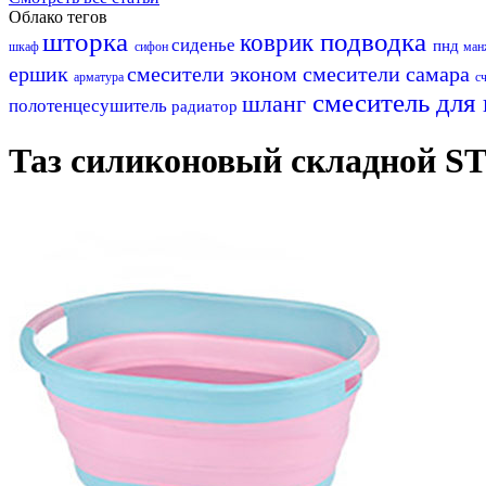
Облако тегов
шторка
подводка
коврик
сиденье
пнд
шкаф
сифон
ман
ершик
смесители эконом
смесители самара
арматура
с
смеситель для
шланг
полотенцесушитель
радиатор
Таз силиконовый складной ST