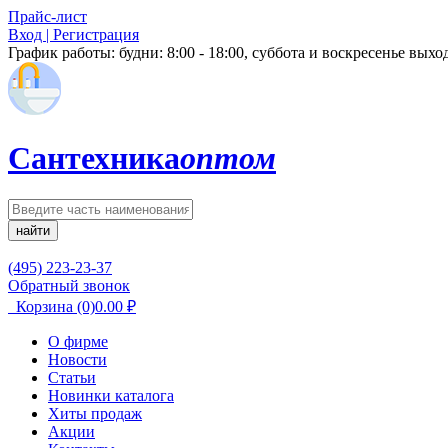
Прайс-лист
Вход | Регистрация
График работы:
будни: 8:00 - 18:00, суббота и воскресенье вых
Сантехника
оптом
найти
(495) 223-23-37
Обратный звонок
Корзина
(0)
0.00
₽
О фирме
Новости
Статьи
Новинки каталога
Хиты продаж
Акции