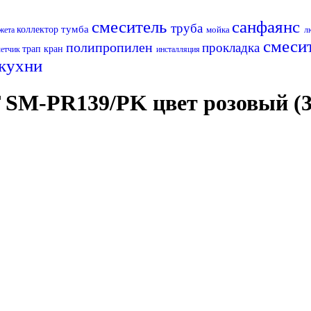
смеситель
санфаянс
труба
тумба
коллектор
мойка
жета
л
смеси
полипропилен
прокладка
трап
кран
четчик
инсталляция
 кухни
 SM-PR139/PK цвет розовый (3