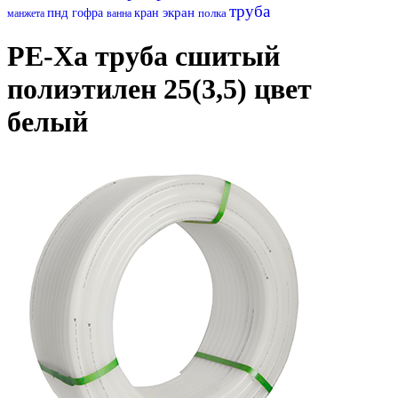
труба
пнд
экран
гофра
кран
полка
манжета
ванна
PE-Xa труба сшитый
полиэтилен 25(3,5) цвет
белый