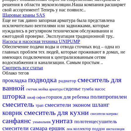
решения в области звукоизоляции.Наша компания расширяет
свой ассортимент! Теперь у нас появилс..
Шаровые краны SAS
Еще не так давно запорная арматура была представлена
исключительно вентилями или задвижками, которые
нуждались в регулярном техническом обслуживании и
ежегодной проверке. Эксплуатация традиционной тру..
Насосы и насосная техника UNIPUMP
Обеспечение подачи воды и отвода сточных вод – одна из
главных проблем тех людей, которые проживают в домах, не
имеющих подключения к централизованным сетям
водоснабжения и канализации. Самым простым ..
Смотреть все статьи
Облако тегов
подводка
смеситель для
прокладка
радиатор
ванной
сиденье
тумба
насос
мойка
счетчик
арматура
шторка
полипропилен
горшок для ребенка
шкаф
сифон
смеситель
шланг
смесители эконом
трап
смеситель для кухни
коврик
смесители матрикс
санфаянс
унитаз
полотенцесушитель
умывальник
смесители самара
ершик
коллектор
поддон
люк
инсталляция