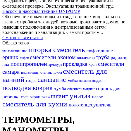
нуждались в регулярном техническом обслуживании и
ежегодной проверке. Эксплуатация традиционной тру..
Насосы и насосная техника UNIPUMP
Обеспечение подачи воды и отвода сточных вод – одна из
главных проблем тех людей, которые проживают в домах, не
имеющих подключения к централизованным сетям
водоснабжения и канализации. Самым простым ..
Смотреть все статьи
Облако тегов
шторка
смеситель
сиденье
умывальник
люк
шкаф
ершик
смесители эконом
труба
радиатор
коллектор
сифон
полипропилен
смесители
прокладка
пнд
кран
арматура
смеситель для
самара
полка
инсталляция
счетчик
ванной
санфаянс
гофра
мойка
поддон
манжета
подводка
коврик
горшок для
тумба
смесители матрикс
унитаз
шланг
ребенка
экран
насос
трап
ванна
смеситель для кухни
полотенцесушитель
ТЕРМОМЕТРЫ,
МАНОМЕТРЫ,