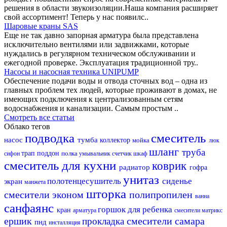
решения в области звукоизоляции.Наша компания расширяет
свой ассортимент! Теперь у нас появилс..
Шаровые краны SAS
Еще не так давно запорная арматура была представлена
исключительно вентилями или задвижками, которые
нуждались в регулярном техническом обслуживании и
ежегодной проверке. Эксплуатация традиционной тру..
Насосы и насосная техника UNIPUMP
Обеспечение подачи воды и отвода сточных вод – одна из
главных проблем тех людей, которые проживают в домах, не
имеющих подключения к централизованным сетям
водоснабжения и канализации. Самым простым ..
Смотреть все статьи
Облако тегов
подводка
смеситель
насос
тумба
коллектор
мойка
люк
шланг
труба
трап
поддон
полка
сифон
умывальник
счетчик
шкаф
смеситель для кухни
коврик
радиатор
гофра
унитаз
полотенцесушитель
сиденье
экран
манжета
шторка
смесители эконом
полипропилен
ванна
санфаянс
горшок для ребенка
кран
арматура
смесители матрикс
ершик
смесители самара
прокладка
пнд
инсталляция