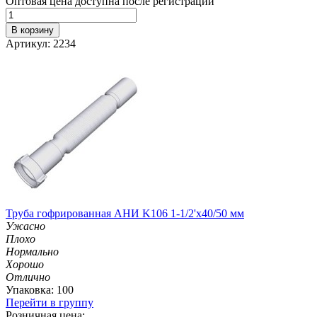
Оптовая цена доступна после регистрации
В корзину
Артикул: 2234
Труба гофрированная АНИ K106 1-1/2'х40/50 мм
Ужасно
Плохо
Нормально
Хорошо
Отлично
Упаковка: 100
Перейти в группу
Розничная цена: