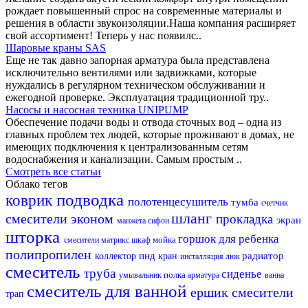
рождает повышенный спрос на современные материалы и
решения в области звукоизоляции.Наша компания расширяет
свой ассортимент! Теперь у нас появилс..
Шаровые краны SAS
Еще не так давно запорная арматура была представлена
исключительно вентилями или задвижками, которые
нуждались в регулярном техническом обслуживании и
ежегодной проверке. Эксплуатация традиционной тру..
Насосы и насосная техника UNIPUMP
Обеспечение подачи воды и отвода сточных вод – одна из
главных проблем тех людей, которые проживают в домах, не
имеющих подключения к централизованным сетям
водоснабжения и канализации. Самым простым ..
Смотреть все статьи
Облако тегов
подводка
коврик
полотенцесушитель
тумба
счетчик
шланг
смесители эконом
прокладка
экран
манжета
сифон
шторка
горшок для ребенка
мойка
смесители матрикс
шкаф
полипропилен
пнд
радиатор
коллектор
кран
инсталляция
люк
смеситель
труба
сиденье
полка
умывальник
арматура
ванна
смеситель для ванной
ершик
смесители
трап