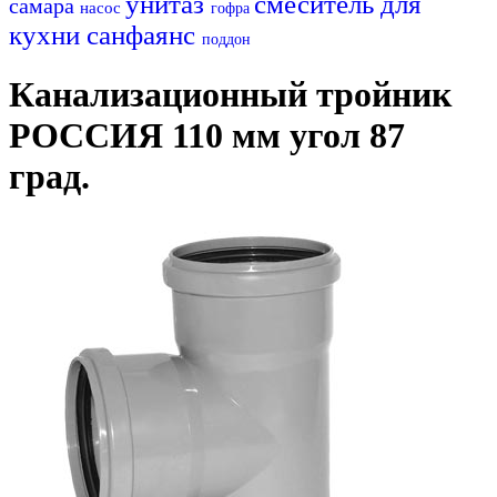
унитаз
смеситель для
самара
насос
гофра
кухни
санфаянс
поддон
Канализационный тройник
РОССИЯ 110 мм угол 87
град.