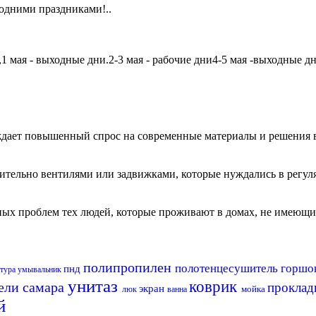
одними праздниками!..
мая - выходные дни.2-3 мая - рабочие дни4-5 мая -выходные дни6
дает повышенный спрос на современные материалы и решения в
чительно вентилями или задвижками, которые нуждались в регу
авных проблем тех людей, которые проживают в домах, не имеющ
полипропилен
полотенцесушитель
горшо
пнд
атура
умывальник
унитаз
коврик
ели самара
проклад
экран
мойка
люк
ванна
й