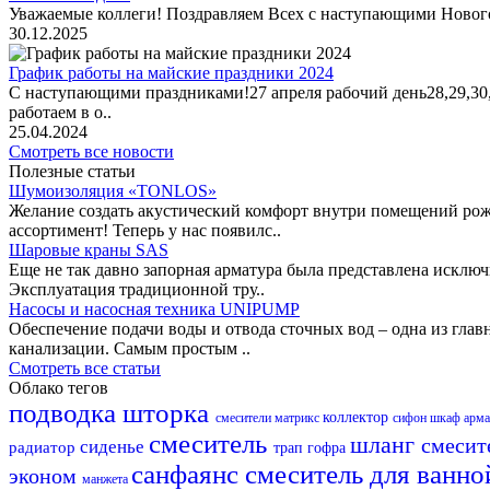
Уважаемые коллеги! Поздравляем Всех с наступающими Новог
30.12.2025
График работы на майские праздники 2024
С наступающими праздниками!27 апреля рабочий день28,29,30,1 
работаем в о..
25.04.2024
Смотреть все новости
Полезные статьи
Шумоизоляция «TONLOS»
Желание создать акустический комфорт внутри помещений рож
ассортимент! Теперь у нас появилс..
Шаровые краны SAS
Еще не так давно запорная арматура была представлена исклю
Эксплуатация традиционной тру..
Насосы и насосная техника UNIPUMP
Обеспечение подачи воды и отвода сточных вод – одна из гл
канализации. Самым простым ..
Смотреть все статьи
Облако тегов
подводка
шторка
коллектор
смесители матрикс
сифон
шкаф
арм
смеситель
шланг
смесит
сиденье
радиатор
трап
гофра
санфаянс
смеситель для ванно
эконом
манжета