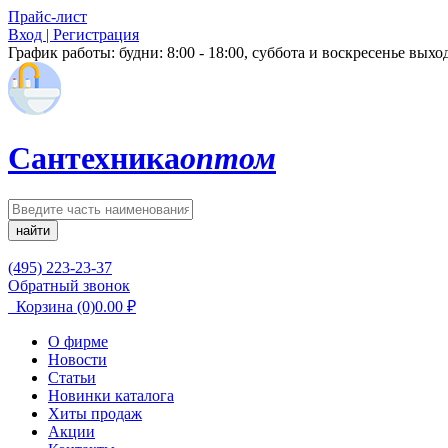
Прайс-лист
Вход | Регистрация
График работы:
будни: 8:00 - 18:00, суббота и воскресенье вых
Сантехника
оптом
найти
(495) 223-23-37
Обратный звонок
Корзина
(0)
0.00
₽
О фирме
Новости
Статьи
Новинки каталога
Хиты продаж
Акции