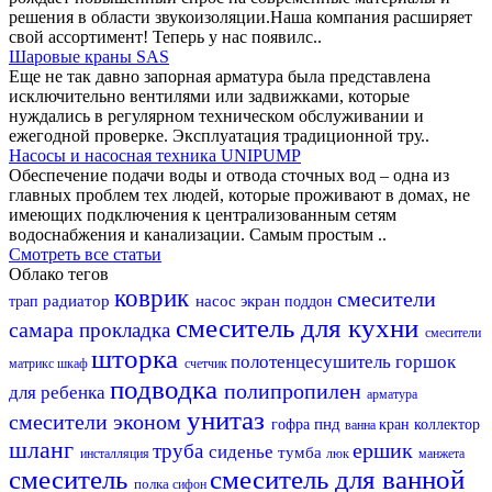
решения в области звукоизоляции.Наша компания расширяет
свой ассортимент! Теперь у нас появилс..
Шаровые краны SAS
Еще не так давно запорная арматура была представлена
исключительно вентилями или задвижками, которые
нуждались в регулярном техническом обслуживании и
ежегодной проверке. Эксплуатация традиционной тру..
Насосы и насосная техника UNIPUMP
Обеспечение подачи воды и отвода сточных вод – одна из
главных проблем тех людей, которые проживают в домах, не
имеющих подключения к централизованным сетям
водоснабжения и канализации. Самым простым ..
Смотреть все статьи
Облако тегов
коврик
смесители
радиатор
насос
экран
трап
поддон
смеситель для кухни
самара
прокладка
смесители
шторка
полотенцесушитель
горшок
матрикс
шкаф
счетчик
подводка
полипропилен
для ребенка
арматура
унитаз
смесители эконом
пнд
гофра
кран
коллектор
ванна
шланг
ершик
труба
сиденье
тумба
инсталляция
люк
манжета
смеситель
смеситель для ванной
полка
сифон