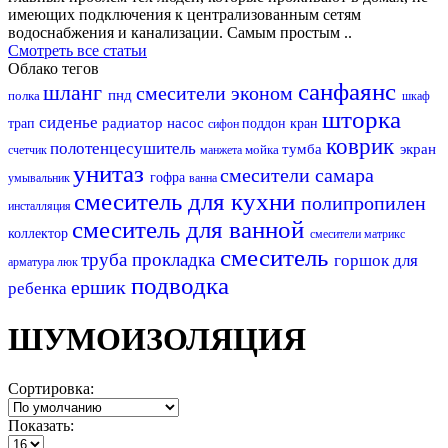
имеющих подключения к централизованным сетям
водоснабжения и канализации. Самым простым ..
Смотреть все статьи
Облако тегов
санфаянс
шланг
смесители эконом
пнд
полка
шкаф
шторка
сиденье
радиатор
насос
трап
поддон
кран
сифон
коврик
полотенцесушитель
тумба
экран
мойка
счетчик
манжета
унитаз
смесители самара
гофра
умывальник
ванна
смеситель для кухни
полипропилен
инсталляция
смеситель для ванной
коллектор
смесители матрикс
смеситель
труба
прокладка
горшок для
арматура
люк
подводка
ершик
ребенка
ШУМОИЗОЛЯЦИЯ
Сортировка:
Показать: