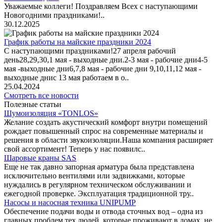
Уважаемые коллеги! Поздравляем Всех с наступающими
Новогодними праздниками!..
30.12.2025
График работы на майские праздники 2024
С наступающими праздниками!27 апреля рабочий
день28,29,30,1 мая - выходные дни.2-3 мая - рабочие дни4-5
мая -выходные дни6,7,8 мая - рабочие дни 9,10,11,12 мая -
выходные днис 13 мая работаем в о..
25.04.2024
Смотреть все новости
Полезные статьи
Шумоизоляция «TONLOS»
Желание создать акустический комфорт внутри помещений
рождает повышенный спрос на современные материалы и
решения в области звукоизоляции.Наша компания расширяет
свой ассортимент! Теперь у нас появилс..
Шаровые краны SAS
Еще не так давно запорная арматура была представлена
исключительно вентилями или задвижками, которые
нуждались в регулярном техническом обслуживании и
ежегодной проверке. Эксплуатация традиционной тру..
Насосы и насосная техника UNIPUMP
Обеспечение подачи воды и отвода сточных вод – одна из
главных проблем тех людей, которые проживают в домах, не