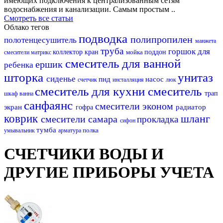
имеющих подключения к централизованным сетям
водоснабжения и канализации. Самым простым ..
Смотреть все статьи
Облако тегов
подводка
полипропилен
полотенцесушитель
манжета
труба
горшок для
коллектор
кран
мойка
поддон
смесители матрикс
смеситель для ванной
ершик
ребенка
шторка
унитаз
сиденье
пнд
насос
счетчик
инсталляция
люк
смеситель для кухни
смеситель
трап
шкаф
ванна
санфаянс
смесители эконом
экран
радиатор
гофра
коврик
шланг
смесители самара
прокладка
сифон
тумба
полка
умывальник
арматура
СЧЕТЧИКИ ВОДЫ И
ДРУГИЕ ПРИБОРЫ УЧЕТА