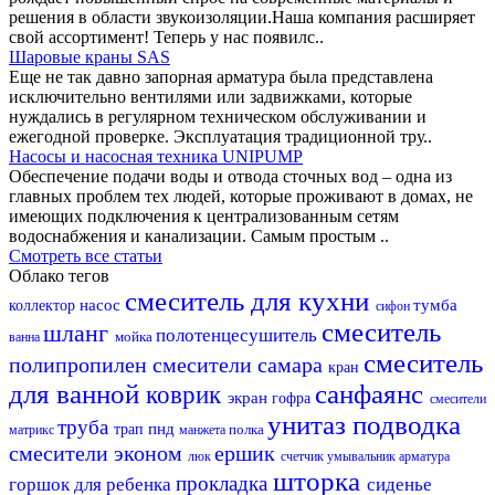
решения в области звукоизоляции.Наша компания расширяет
свой ассортимент! Теперь у нас появилс..
Шаровые краны SAS
Еще не так давно запорная арматура была представлена
исключительно вентилями или задвижками, которые
нуждались в регулярном техническом обслуживании и
ежегодной проверке. Эксплуатация традиционной тру..
Насосы и насосная техника UNIPUMP
Обеспечение подачи воды и отвода сточных вод – одна из
главных проблем тех людей, которые проживают в домах, не
имеющих подключения к централизованным сетям
водоснабжения и канализации. Самым простым ..
Смотреть все статьи
Облако тегов
смеситель для кухни
насос
тумба
коллектор
сифон
смеситель
шланг
полотенцесушитель
мойка
ванна
смеситель
полипропилен
смесители самара
кран
для ванной
санфаянс
коврик
экран
гофра
смесители
унитаз
подводка
труба
пнд
трап
полка
матрикс
манжета
смесители эконом
ершик
люк
счетчик
умывальник
арматура
шторка
прокладка
горшок для ребенка
сиденье