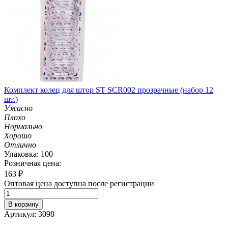
Комплект колец для штор ST SCR002 прозрачные (набор 12
шт.)
Ужасно
Плохо
Нормально
Хорошо
Отлично
Упаковка: 100
Розничная цена:
163
₽
Оптовая цена доступна после регистрации
В корзину
Артикул: 3098