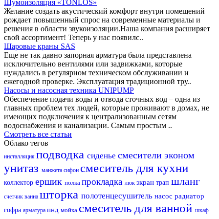
Шумоизоляция «TONLOS»
Желание создать акустический комфорт внутри помещений
рождает повышенный спрос на современные материалы и
решения в области звукоизоляции.Наша компания расширяет
свой ассортимент! Теперь у нас появилс..
Шаровые краны SAS
Еще не так давно запорная арматура была представлена
исключительно вентилями или задвижками, которые
нуждались в регулярном техническом обслуживании и
ежегодной проверке. Эксплуатация традиционной тру..
Насосы и насосная техника UNIPUMP
Обеспечение подачи воды и отвода сточных вод – одна из
главных проблем тех людей, которые проживают в домах, не
имеющих подключения к централизованным сетям
водоснабжения и канализации. Самым простым ..
Смотреть все статьи
Облако тегов
подводка
смесители эконом
сиденье
инсталляция
унитаз
смеситель для кухни
манжета
сифон
шланг
ершик
прокладка
экран
коллектор
полка
трап
люк
шторка
полотенцесушитель
насос
радиатор
счетчик
ванна
смеситель для ванной
пнд
гофра
мойка
арматура
шкаф